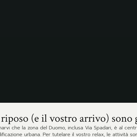
 riposo (e il vostro arrivo) sono 
arvi che la zona del Duomo, inclusa Via Spadari, è al cent
lificazione urbana. Per tutelare il vostro relax, le attività son