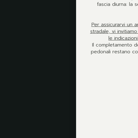
fascia diurna: la 
Per assicurarvi un 
stradale, vi invitiam
le indicazio
Il completamento de
pedonali restano com