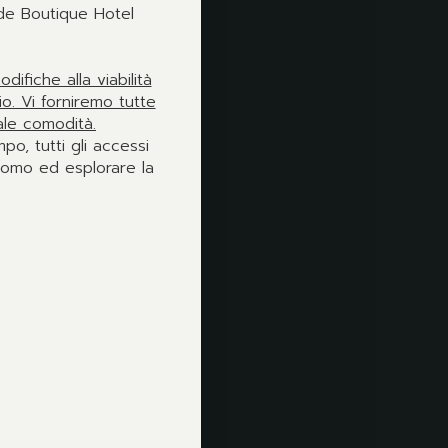
ilde Boutique Hotel
fiche alla viabilità
io. Vi forniremo tutte
ale comodità.
o, tutti gli accessi
Duomo ed esplorare la